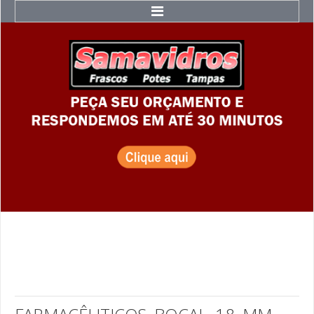
Home
Catálogo
Acessórios e Tampas
Acessórios
Tampas
Rolhas
Bombonas
Bombonas
Bombonas Azuis
Bombonas Grandes
Bombonas PET
Milkan
Galão de Emergência - 5 Litros