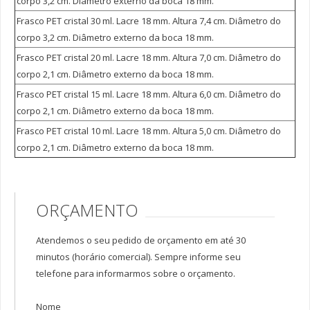
corpo 3,2 cm. Diâmetro externo da boca 18 mm.
Frascos Plásticos Estriados
Frasco PET cristal 30 ml. Lacre 18 mm. Altura 7,4 cm. Diâmetro do
Invioláveis Rosca Lacre de 250 a 1000 ml
corpo 3,2 cm. Diâmetro externo da boca 18 mm.
Frasco PET cristal 20 ml. Lacre 18 mm. Altura 7,0 cm. Diâmetro do
Invioláveis Rosca Lacre de 30 a 300 ml
corpo 2,1 cm. Diâmetro externo da boca 18 mm.
Invioláveis de 55 a 300 ml
Frasco PET cristal 15 ml. Lacre 18 mm. Altura 6,0 cm. Diâmetro do
Invioláveis de 25 a 150 ml
corpo 2,1 cm. Diâmetro externo da boca 18 mm.
Potes Fundo Falso Para Creme de 15/120 grs
Frasco PET cristal 10 ml. Lacre 18 mm. Altura 5,0 cm. Diâmetro do
Potes Plástico Cristal de 50 a 200 ml
corpo 2,1 cm. Diâmetro externo da boca 18 mm.
Tubos Acrílicos Para Cápsulas
Frasco Pet
ORÇAMENTO
Farmacêuticos Bocal 18 mm
Farmacêuticos Bocal 24 mm
Atendemos o seu pedido de orçamento em até 30
minutos (horário comercial). Sempre informe seu
Farmacêuticos Bocal 28 mm
telefone para informarmos sobre o orçamento.
Farmacêuticos Bocal 38 mm
PET Cosmetoquímicos
Nome