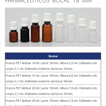
FARMACÊUTICOS
BOCAL
18
MM
Cultivo in Vitro
Tampas Bio Sama
Tampas para Cultivo in Vitro
Cosmética
Bisnagas de 10 a 80 grs
Bisnagas de 110 a 300 grs
Frasco com Tampa Flip Top de 110 a 260 ml
Nome
Frascos PVC Gota de 30 a 120 ml
Frasco PET âmbar 10 ml. Lacre 18 mm. Altura 5,0 cm. Diâmetro do
Potes Fundo Falso para Creme de 15 a 120 grs
corpo 2,1 cm. Diâmetro externo da boca 18 mm.
Potes Plástico DZ de 150 a 350 ml
Frasco PET âmbar 15 ml. Lacre 18 mm. Altura 6,0 cm. Diâmetro do
Potes Plástico DZ de 05 a 1.000 ml
corpo 2,1 cm. Diâmetro externo da boca 18 mm.
Farmacêutica
Frasco PET âmbar 20 ml. Lacre 18 mm. Altura 7,0 cm. Diâmetro do
corpo 2,1 cm. Diâmetro externo da boca 18 mm.
Bisnagas de 10 a 80 grs
Frasco PET âmbar 30 ml. Lacre 18 mm. Altura 7,4 cm. Diâmetro do
Bisnagas de 110 a 300 grs