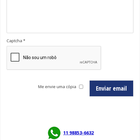
Frasco de Vidro Âmbar – 1 Litro
Hospitalar
Ampolas Brancas e Âmbares
Cânulas de Vidro, Plásticas Retas e Bulbos
Captcha
*
Frascos Soro
Tampa de Aspiração
Injetáveis
Especiais
Frascos Brancos
Me envie uma cópia
Enviar email
Frascos Âmbar
Laboratório
Backer de Plástico
Backer de Vidro
11 98853-6632
Bandejas PE Grande