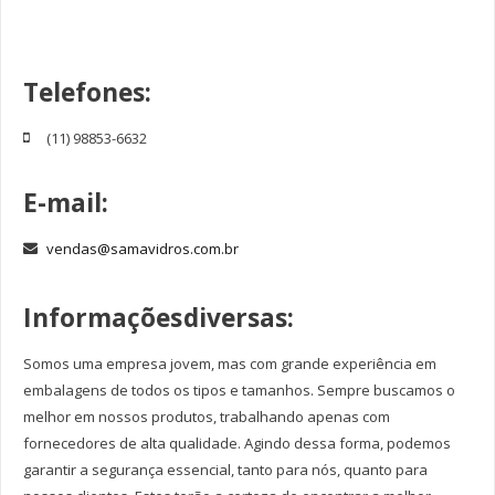
Frascos Plásticos Estriados
Invioláveis Rosca Lacre de 250 a 1000 ml
Telefones:
Invioláveis Rosca Lacre de 30 a 300 ml
Invioláveis de 55 a 300 ml
(11) 98853-6632
Invioláveis de 25 a 150 ml
E-mail:
Potes Fundo Falso Para Creme de 15/120 grs
Potes Plástico Cristal de 50 a 200 ml
vendas@samavidros.com.br
Tubos Acrílicos Para Cápsulas
Frasco Pet
Informações diversas:
Farmacêuticos Bocal 18 mm
Somos uma empresa jovem, mas com grande experiência em
Farmacêuticos Bocal 24 mm
embalagens de todos os tipos e tamanhos. Sempre buscamos o
Farmacêuticos Bocal 28 mm
melhor em nossos produtos, trabalhando apenas com
fornecedores de alta qualidade. Agindo dessa forma, podemos
Farmacêuticos Bocal 38 mm
garantir a segurança essencial, tanto para nós, quanto para
PET Cosmetoquímicos