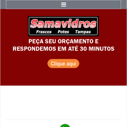
Home
Catálogo
Acessórios e Tampas
Acessórios
Tampas
Rolhas
Bombonas
Bombonas
Bombonas Azuis
Bombonas Grandes
Bombonas PET
Milkan
Galão de Emergência - 5 Litros