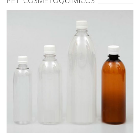
PET
COSMETOQUÍMICOS
Cultivo in Vitro
Tampas Bio Sama
Tampas para Cultivo in Vitro
Cosmética
Bisnagas de 10 a 80 grs
Bisnagas de 110 a 300 grs
Frasco com Tampa Flip Top de 110 a 260 ml
Frascos PVC Gota de 30 a 120 ml
Potes Fundo Falso para Creme de 15 a 120 grs
Potes Plástico DZ de 150 a 350 ml
Potes Plástico DZ de 05 a 1.000 ml
Farmacêutica
Bisnagas de 10 a 80 grs
Bisnagas de 110 a 300 grs