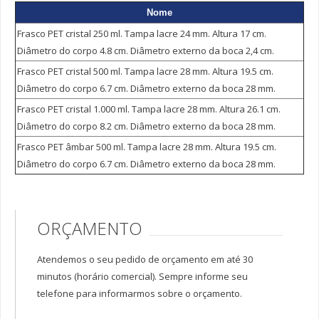
Nome
Frascos Plásticos Estriados
Frasco PET cristal 250 ml. Tampa lacre 24 mm. Altura 17 cm.
Invioláveis Rosca Lacre de 250 a 1000 ml
Diâmetro do corpo 4.8 cm. Diâmetro externo da boca 2,4 cm.
Invioláveis Rosca Lacre de 30 a 300 ml
Frasco PET cristal 500 ml. Tampa lacre 28 mm. Altura 19.5 cm.
Invioláveis de 55 a 300 ml
Diâmetro do corpo 6.7 cm. Diâmetro externo da boca 28 mm.
Invioláveis de 25 a 150 ml
Frasco PET cristal 1.000 ml. Tampa lacre 28 mm. Altura 26.1 cm.
Diâmetro do corpo 8.2 cm. Diâmetro externo da boca 28 mm.
Potes Fundo Falso Para Creme de 15/120 grs
Frasco PET âmbar 500 ml. Tampa lacre 28 mm. Altura 19.5 cm.
Potes Plástico Cristal de 50 a 200 ml
Diâmetro do corpo 6.7 cm. Diâmetro externo da boca 28 mm.
Tubos Acrílicos Para Cápsulas
Frasco Pet
Farmacêuticos Bocal 18 mm
ORÇAMENTO
Farmacêuticos Bocal 24 mm
Atendemos o seu pedido de orçamento em até 30
Farmacêuticos Bocal 28 mm
minutos (horário comercial). Sempre informe seu
Farmacêuticos Bocal 38 mm
telefone para informarmos sobre o orçamento.
PET Cosmetoquímicos