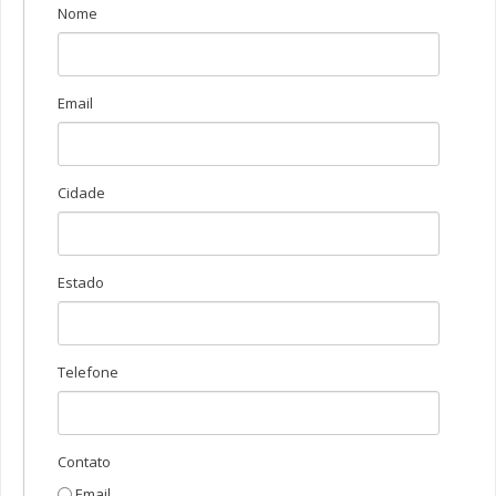
Nome
Frasco Plásticos
Bisnagas para Catchup e Mostarda
Frascos com Conta Gotas
Email
Frascos com Bico Aplicador
Frascos com Tampa e Batoque
Cidade
Frascos com Tampa Pump
Frasco de Vidro
Flaconetes
Estado
Vidro Branco
Vidro Âmbar
Telefone
Vidro Âmbar DIN
Vidro Âmbar DIN Europeu
Frasco para Amostra de Combustível
Contato
Frasco Pead – 1 Litro
Email