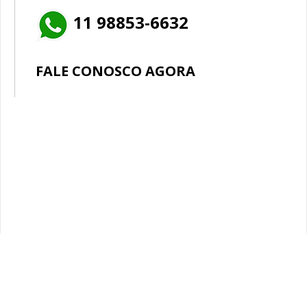
Bandejas PE Pequenas
11 98853-6632
Frasco Reagente PP Graduado
Frasco Reagente Vidro Graduado
FALE CONOSCO AGORA
Funis PP
Pissetas PP Graduadas
Provetas de Vidro Graduada
Provetas PP Graduadas
Linha Apícola
Linha Baldes
Baldes Graduados
Baldes Grandes e Pequenos
Linha Garrafões e Garrafas
Garrafas
Garrafas Pequenas