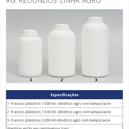
RG
REDONDOS
LINHA
AGRO
Cultivo in Vitro
Tampas Bio Sama
Tampas para Cultivo in Vitro
Cosmética
Bisnagas de 10 a 80 grs
Bisnagas de 110 a 300 grs
Frasco com Tampa Flip Top de 110 a 260 ml
Frascos PVC Gota de 30 a 120 ml
Potes Fundo Falso para Creme de 15 a 120 grs
Potes Plástico DZ de 150 a 350 ml
Especificações
Potes Plástico DZ de 05 a 1.000 ml
1- Frascos plásticos 1.000 ml. cilindrico agro com tampa lacre
Farmacêutica
2- Frascos plásticos 1.500 ml. cilindrico agro com tampa lacre
Bisnagas de 10 a 80 grs
3- Frascos plásticos 2.000 ml cilindrico agro com tampa lacre
Bisnagas de 110 a 300 grs
Medidas estão em centímetros (cm)