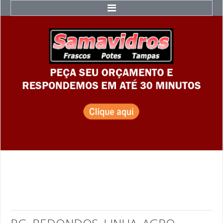
Home
Catálogo
Acessórios e Tampas
Acessórios
Tampas
Rolhas
Bombonas
Bombonas
Bombonas Azuis
Bombonas Grandes
Bombonas PET
Milkan
Galão de Emergência - 5 Litros