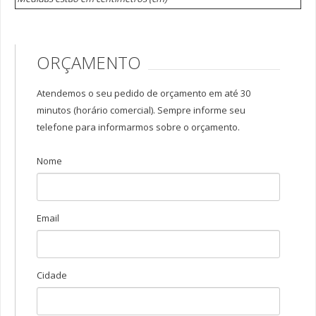
Frascos Plásticos Estriados
Invioláveis Rosca Lacre de 250 a 1000 ml
ORÇAMENTO
Invioláveis Rosca Lacre de 30 a 300 ml
Invioláveis de 55 a 300 ml
Atendemos o seu pedido de orçamento em até 30
Invioláveis de 25 a 150 ml
minutos (horário comercial). Sempre informe seu
Potes Fundo Falso Para Creme de 15/120 grs
telefone para informarmos sobre o orçamento.
Potes Plástico Cristal de 50 a 200 ml
Nome
Tubos Acrílicos Para Cápsulas
Frasco Pet
Farmacêuticos Bocal 18 mm
Email
Farmacêuticos Bocal 24 mm
Farmacêuticos Bocal 28 mm
Cidade
Farmacêuticos Bocal 38 mm
PET Cosmetoquímicos